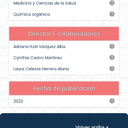
Medicina y Ciencias de la Salud
1
Química orgánica
1
Director / colaboradores
Adriana Itzel Vázquez Alba
1
Cynthia Castro Martinez
1
Laura Celeste Herrera Alaniz
1
Fecha de publicación
2023
1
Volver arriba ∧