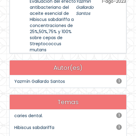
Evaluación del efecto
Yazmín
1-ago-2023
antibacteriano del
Gallardo
aceite esencial de
Santos
Hibiscus sabdariffa a
concentraciones de
25%,50%,75% y 100%
sobre cepas de
Streptococcus
mutans
Autor(es)
Yazmín Gallardo Santos
1
Temas
caries dental.
1
Hibiscus sabdariffa
1