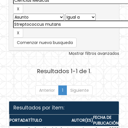
Comenzar nueva busqueda
Mostrar filtros avanzados
Resultados 1-1 de 1.
Anterior
1
Siguiente
Resultados por ítem:
FECHA DE
PORTADA
TÍTULO
AUTOR(ES)
PUBLICACIÓN