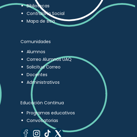
Bibliotecas
Contraloría Social
Mapa de sitio
Comunidades
Alumnos
Correo Alumnos UAQ
Solicitud Correo
Docentes
Administrativos
Educación Continua
Programas educativos
Convocatorias