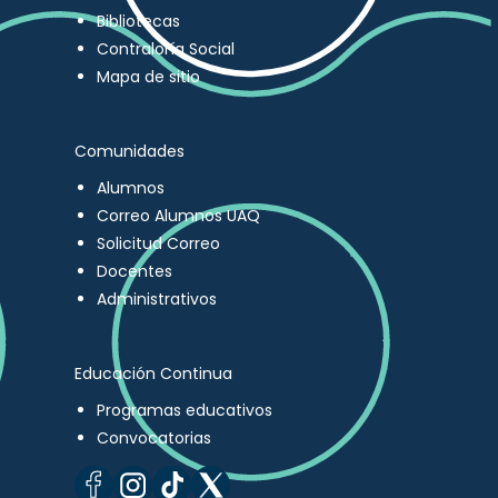
Bibliotecas
Contraloría Social
Mapa de sitio
Comunidades
Alumnos
Correo Alumnos UAQ
Solicitud Correo
Docentes
Administrativos
Educación Continua
Programas educativos
Convocatorias