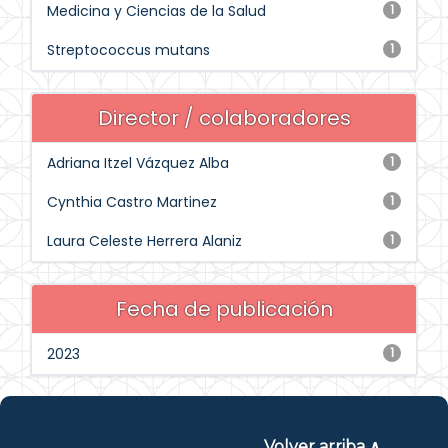
Medicina y Ciencias de la Salud
1
Streptococcus mutans
1
Director / colaboradores
Adriana Itzel Vázquez Alba
1
Cynthia Castro Martinez
1
Laura Celeste Herrera Alaniz
1
Fecha de publicación
2023
1
Volver arriba ∧