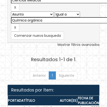
Comenzar nueva busqueda
Mostrar filtros avanzados
Resultados 1-1 de 1.
Anterior
1
Siguiente
Resultados por ítem:
FECHA DE
PORTADA
TÍTULO
AUTOR(ES)
PUBLICACIÓN