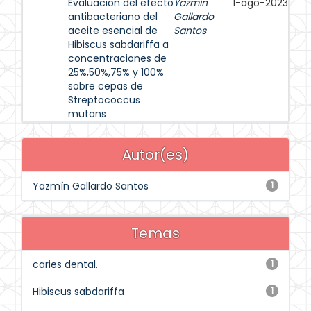
Evaluación del efecto
Yazmín
1-ago-2023
antibacteriano del
Gallardo
aceite esencial de
Santos
Hibiscus sabdariffa a
concentraciones de
25%,50%,75% y 100%
sobre cepas de
Streptococcus
mutans
Autor(es)
Yazmín Gallardo Santos
1
Temas
caries dental.
1
Hibiscus sabdariffa
1