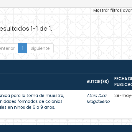
Mostrar filtros av
esultados 1-1 de 1.
Anterior
1
Siguiente
FECHA D
AUTOR(ES)
PUBLICA
écnica para la toma de muestra,
Alicia Díaz
28-may
unidades formadas de colonias
Magdaleno
les en niños de 6 a 9 años.