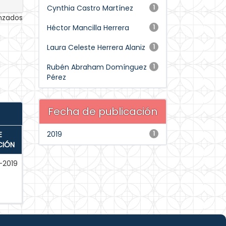
Cynthia Castro Martínez
1
anzados
Héctor Mancilla Herrera
1
Laura Celeste Herrera Alaniz
1
Rubén Abraham Domínguez
1
Pérez
Fecha de publicación
2019
1
E
CIÓN
-2019