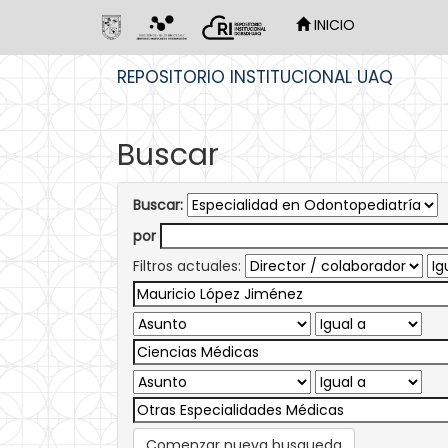
INICIO
Skip
REPOSITORIO INSTITUCIONAL UAQ
navigation
Buscar
Buscar:
por
Filtros actuales:
Comenzar nueva busqueda