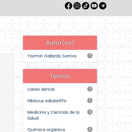
Autor(es)
Yazmín Gallardo Santos
1
Temas
caries dental.
1
Hibiscus sabdariffa
1
Medicina y Ciencias de la
1
Salud
Química orgánica
1