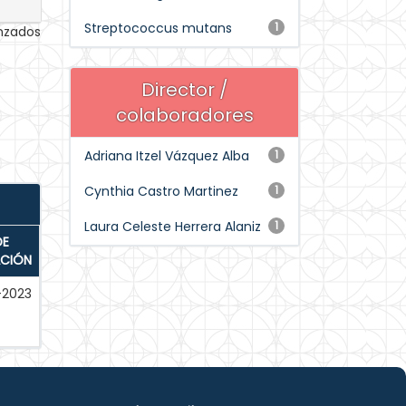
Streptococcus mutans
1
anzados
Director /
colaboradores
Adriana Itzel Vázquez Alba
1
Cynthia Castro Martinez
1
Laura Celeste Herrera Alaniz
1
DE
ACIÓN
-2023