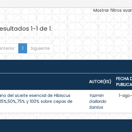
Mostrar filtros av
esultados 1-1 de 1.
Anterior
1
Siguiente
FECHA 
AUTOR(ES)
PUBLIC
no del aceite esencial de Hibiscus
Yazmín
1-ago
25%,50%,75% y 100% sobre cepas de
Gallardo
Santos