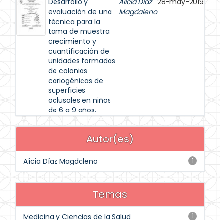
Desarrollo y
Alicia Díaz
28-may-2019
evaluación de una
Magdaleno
técnica para la
toma de muestra,
crecimiento y
cuantificación de
unidades formadas
de colonias
cariogénicas de
superficies
oclusales en niños
de 6 a 9 años.
Autor(es)
Alicia Díaz Magdaleno
1
Temas
Medicina y Ciencias de la Salud
1