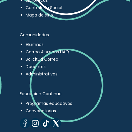
Bibliotecas
Contraloría Social
Mapa de sitio
Comunidades
Alumnos
Correo Alumnos UAQ
Solicitud Correo
Docentes
Administrativos
Educación Continua
Programas educativos
Convocatorias