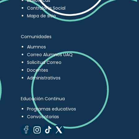
Bibliotecas
Contraloría Social
Mapa de sitio
Comunidades
Alumnos
Correo Alumnos UAQ
Solicitud Correo
Docentes
Administrativos
Educación Continua
Programas educativos
Convocatorias