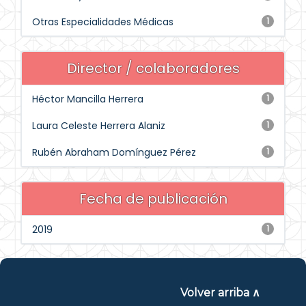
Otras Especialidades Médicas
1
Director / colaboradores
Héctor Mancilla Herrera
1
Laura Celeste Herrera Alaniz
1
Rubén Abraham Domínguez Pérez
1
Fecha de publicación
2019
1
Volver arriba ∧