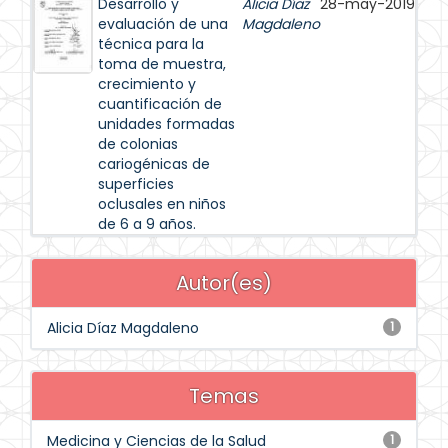
Desarrollo y
Alicia Díaz
28-may-2019
evaluación de una
Magdaleno
técnica para la
toma de muestra,
crecimiento y
cuantificación de
unidades formadas
de colonias
cariogénicas de
superficies
oclusales en niños
de 6 a 9 años.
Autor(es)
Alicia Díaz Magdaleno
1
Temas
Medicina y Ciencias de la Salud
1