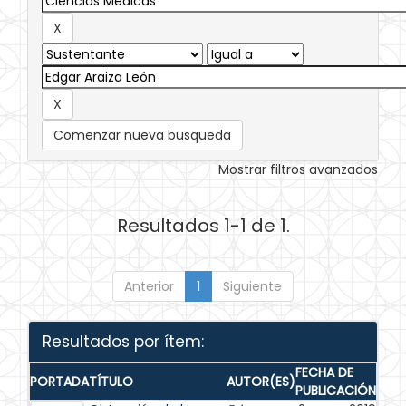
Comenzar nueva busqueda
Mostrar filtros avanzados
Resultados 1-1 de 1.
Anterior
1
Siguiente
Resultados por ítem:
FECHA DE
PORTADA
TÍTULO
AUTOR(ES)
PUBLICACIÓN