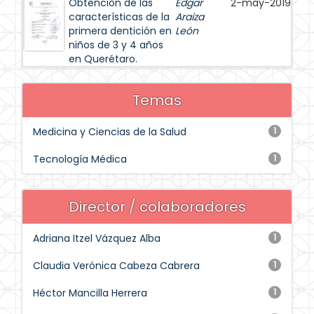
Obtención de las
Edgar
2-may-2019
características de la
Araiza
primera dentición en
León
niños de 3 y 4 años
en Querétaro.
Temas
Medicina y Ciencias de la Salud
1
Tecnología Médica
1
Director / colaboradores
Adriana Itzel Vázquez Alba
1
Claudia Verónica Cabeza Cabrera
1
Héctor Mancilla Herrera
1