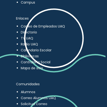
Campus
Enlaces
Correo de Empleados UAQ
Directorio
TV UAQ
Radio UAQ
Calendario Escolar
Bibliotecas
Contraloría Social
Mapa de sitio
Comunidades
Alumnos
Correo Alumnos UAQ
Solicitud Correo