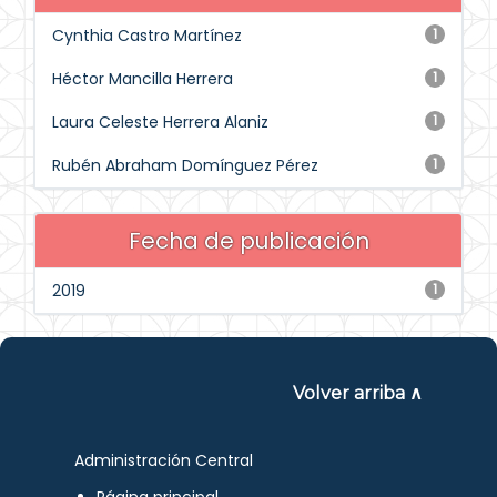
Cynthia Castro Martínez
1
Héctor Mancilla Herrera
1
Laura Celeste Herrera Alaniz
1
Rubén Abraham Domínguez Pérez
1
Fecha de publicación
2019
1
Volver arriba ∧
Administración Central