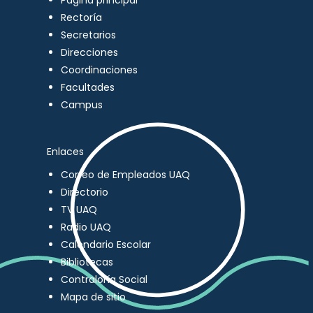
Página principal
Rectoría
Secretarios
Direcciones
Coordinaciones
Facultades
Campus
Enlaces
Correo de Empleados UAQ
Directorio
TV UAQ
Radio UAQ
Calendario Escolar
Bibliotecas
Contraloría Social
Mapa de sitio