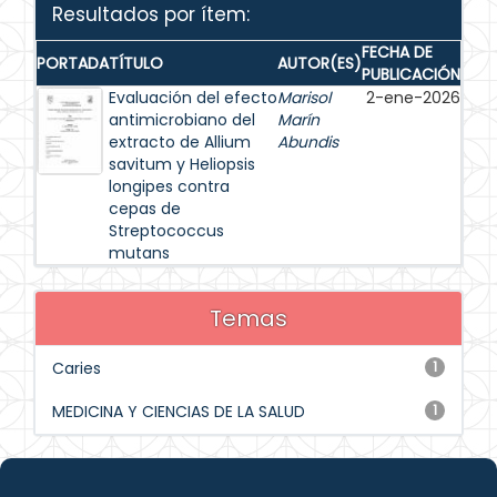
Resultados por ítem:
FECHA DE
PORTADA
TÍTULO
AUTOR(ES)
PUBLICACIÓN
Evaluación del efecto
Marisol
2-ene-2026
antimicrobiano del
Marín
extracto de Allium
Abundis
savitum y Heliopsis
longipes contra
cepas de
Streptococcus
mutans
Temas
Caries
1
MEDICINA Y CIENCIAS DE LA SALUD
1