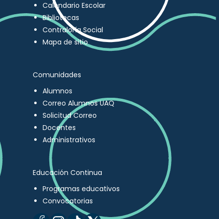
Calendario Escolar
Bibliotecas
Contraloría Social
Mapa de sitio
Comunidades
Alumnos
Correo Alumnos UAQ
Solicitud Correo
Docentes
Administrativos
Educación Continua
Programas educativos
Convocatorias