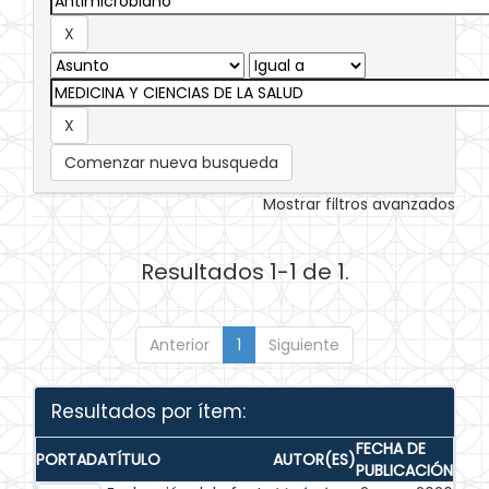
Comenzar nueva busqueda
Mostrar filtros avanzados
Resultados 1-1 de 1.
Anterior
1
Siguiente
Resultados por ítem:
FECHA DE
PORTADA
TÍTULO
AUTOR(ES)
PUBLICACIÓN