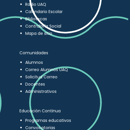
Radio UAQ
Calendario Escolar
Bibliotecas
Contraloría Social
Mapa de sitio
Comunidades
Alumnos
Correo Alumnos UAQ
Solicitud Correo
Docentes
Administrativos
Educación Continua
Programas educativos
Convocatorias