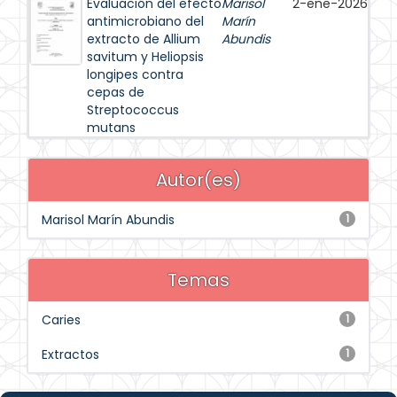
Evaluación del efecto
Marisol
2-ene-2026
antimicrobiano del
Marín
extracto de Allium
Abundis
savitum y Heliopsis
longipes contra
cepas de
Streptococcus
mutans
Autor(es)
Marisol Marín Abundis
1
Temas
Caries
1
Extractos
1