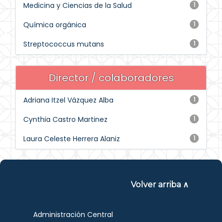
Medicina y Ciencias de la Salud
1
Química orgánica
1
Streptococcus mutans
1
Director / colaboradores
Adriana Itzel Vázquez Alba
1
Cynthia Castro Martinez
1
Laura Celeste Herrera Alaniz
1
Volver arriba ∧
Administración Central