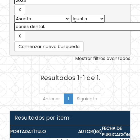
Comenzar nueva busqueda
Mostrar filtros avanzados
Resultados 1-1 de 1.
Anterior
1
Siguiente
Resultados por ítem:
FECHA DE
PORTADA
TÍTULO
AUTOR(ES)
PUBLICACIÓN