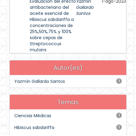
Evaluación del efecto
Yazmín
1-ago-2023
antibacteriano del
Gallardo
aceite esencial de
Santos
Hibiscus sabdariffa a
concentraciones de
25%,50%,75% y 100%
sobre cepas de
Streptococcus
mutans
Autor(es)
Yazmín Gallardo Santos
1
Temas
Ciencias Médicas
1
Hibiscus sabdariffa
1