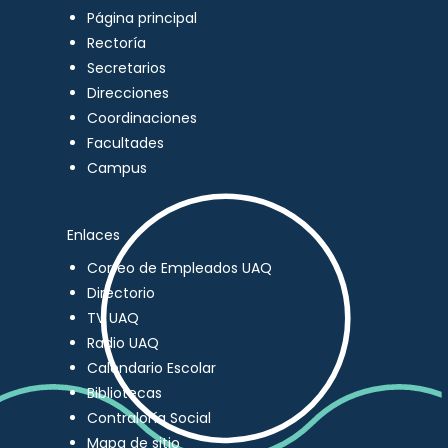
Página principal
Rectoría
Secretarios
Direcciones
Coordinaciones
Facultades
Campus
Enlaces
Correo de Empleados UAQ
Directorio
TV UAQ
Radio UAQ
Calendario Escolar
Bibliotecas
Contraloría Social
Mapa de sitio