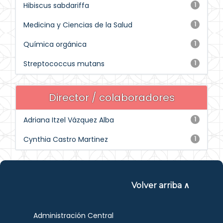
Hibiscus sabdariffa
1
Medicina y Ciencias de la Salud
1
Química orgánica
1
Streptococcus mutans
1
Director / colaboradores
Adriana Itzel Vázquez Alba
1
Cynthia Castro Martinez
1
Volver arriba ∧
Administración Central