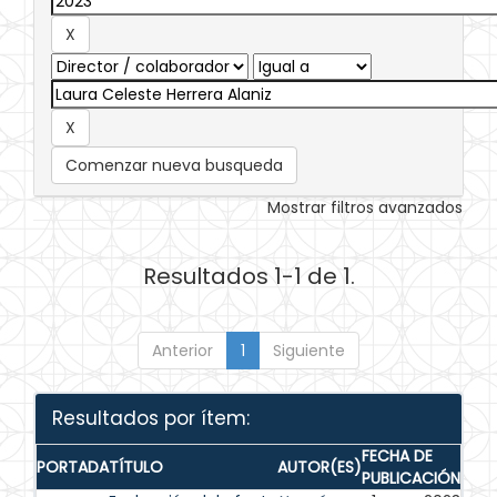
Comenzar nueva busqueda
Mostrar filtros avanzados
Resultados 1-1 de 1.
Anterior
1
Siguiente
Resultados por ítem:
FECHA DE
PORTADA
TÍTULO
AUTOR(ES)
PUBLICACIÓN