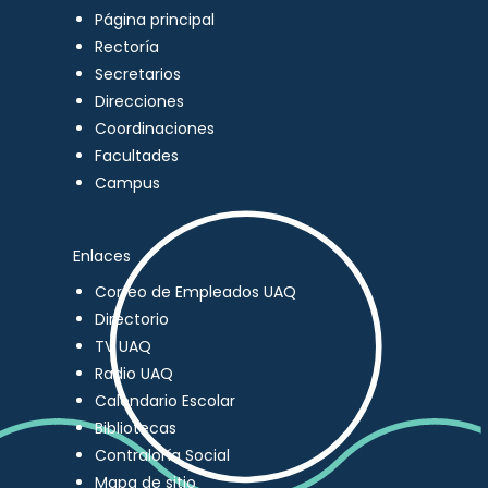
Página principal
Rectoría
Secretarios
Direcciones
Coordinaciones
Facultades
Campus
Enlaces
Correo de Empleados UAQ
Directorio
TV UAQ
Radio UAQ
Calendario Escolar
Bibliotecas
Contraloría Social
Mapa de sitio