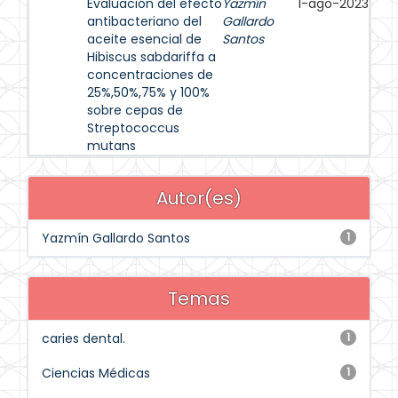
Evaluación del efecto
Yazmín
1-ago-2023
antibacteriano del
Gallardo
aceite esencial de
Santos
Hibiscus sabdariffa a
concentraciones de
25%,50%,75% y 100%
sobre cepas de
Streptococcus
mutans
Autor(es)
Yazmín Gallardo Santos
1
Temas
caries dental.
1
Ciencias Médicas
1