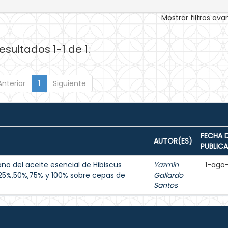
Mostrar filtros av
esultados 1-1 de 1.
Anterior
1
Siguiente
FECHA 
AUTOR(ES)
PUBLIC
no del aceite esencial de Hibiscus
Yazmín
1-ago
25%,50%,75% y 100% sobre cepas de
Gallardo
Santos