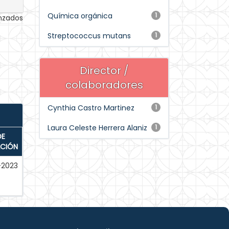
Química orgánica
1
anzados
Streptococcus mutans
1
Director /
colaboradores
Cynthia Castro Martinez
1
Laura Celeste Herrera Alaniz
1
DE
ACIÓN
-2023