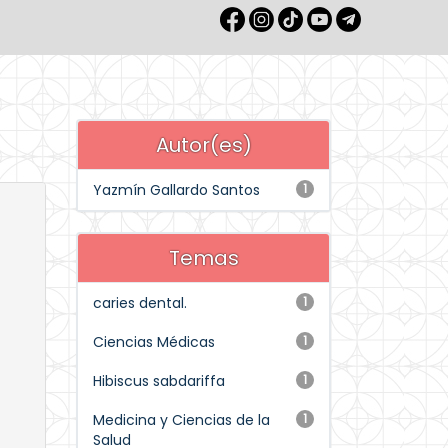
Autor(es)
Yazmín Gallardo Santos
1
Temas
caries dental.
1
Ciencias Médicas
1
Hibiscus sabdariffa
1
Medicina y Ciencias de la
1
Salud