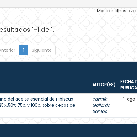
Mostrar filtros av
esultados 1-1 de 1.
Anterior
1
Siguiente
FECHA 
AUTOR(ES)
PUBLIC
no del aceite esencial de Hibiscus
Yazmín
1-ago
25%,50%,75% y 100% sobre cepas de
Gallardo
Santos