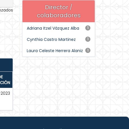
Director /
anzados
colaboradores
Adriana Itzel Vázquez Alba
1
Cynthia Castro Martinez
1
Laura Celeste Herrera Alaniz
1
DE
ACIÓN
-2023