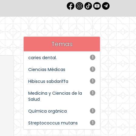
Temas
caries dental.
1
Ciencias Médicas
1
Hibiscus sabdariffa
1
Medicina y Ciencias de la
1
Salud
Química orgánica
1
Streptococcus mutans
1