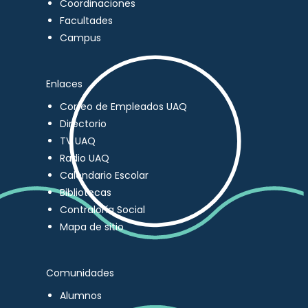
Coordinaciones
Facultades
Campus
Enlaces
Correo de Empleados UAQ
Directorio
TV UAQ
Radio UAQ
Calendario Escolar
Bibliotecas
Contraloría Social
Mapa de sitio
Comunidades
Alumnos