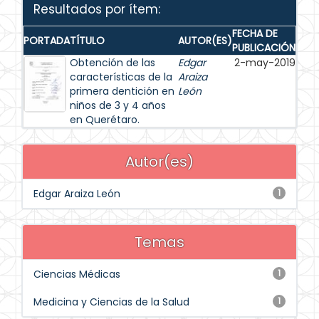
Resultados por ítem:
FECHA DE
PORTADA
TÍTULO
AUTOR(ES)
PUBLICACIÓN
Obtención de las
Edgar
2-may-2019
características de la
Araiza
primera dentición en
León
niños de 3 y 4 años
en Querétaro.
Autor(es)
Edgar Araiza León
1
Temas
Ciencias Médicas
1
Medicina y Ciencias de la Salud
1