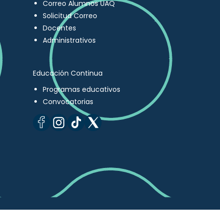
Correo Alumnos UAQ
Solicitud Correo
Docentes
Administrativos
Educación Continua
Programas educativos
Convocatorias