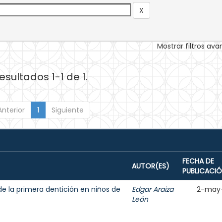
Mostrar filtros av
esultados 1-1 de 1.
Anterior
1
Siguiente
FECHA DE
AUTOR(ES)
PUBLICACI
de la primera dentición en niños de
Edgar Araiza
2-may
León