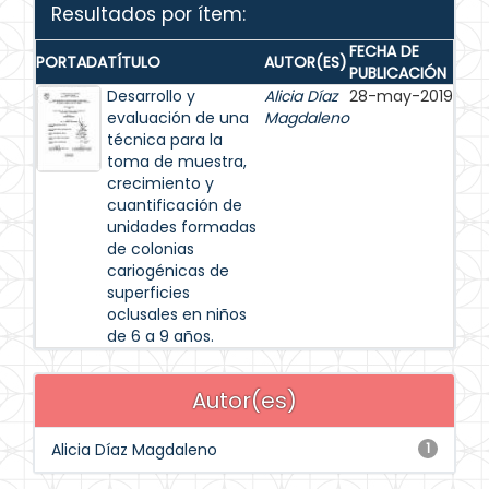
Resultados por ítem:
FECHA DE
PORTADA
TÍTULO
AUTOR(ES)
PUBLICACIÓN
Desarrollo y
Alicia Díaz
28-may-2019
evaluación de una
Magdaleno
técnica para la
toma de muestra,
crecimiento y
cuantificación de
unidades formadas
de colonias
cariogénicas de
superficies
oclusales en niños
de 6 a 9 años.
Autor(es)
Alicia Díaz Magdaleno
1