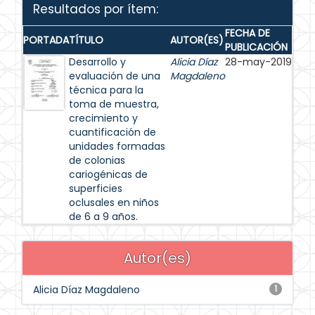
Resultados por ítem:
FECHA DE
PORTADA
TÍTULO
AUTOR(ES)
PUBLICACIÓN
Desarrollo y
Alicia Díaz
28-may-2019
evaluación de una
Magdaleno
técnica para la
toma de muestra,
crecimiento y
cuantificación de
unidades formadas
de colonias
cariogénicas de
superficies
oclusales en niños
de 6 a 9 años.
Autor(es)
Alicia Díaz Magdaleno
1