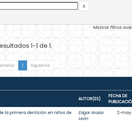
Mostrar filtros av
esultados 1-1 de 1.
Anterior
1
Siguiente
FECHA DE
AUTOR(ES)
PUBLICACI
de la primera dentición en niños de
Edgar Araiza
2-may
León