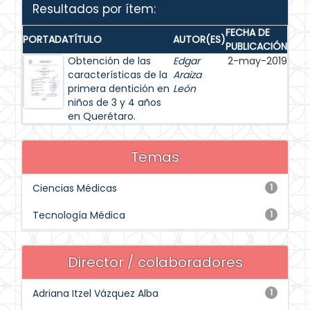
Resultados por ítem:
FECHA DE
PORTADA
TÍTULO
AUTOR(ES)
PUBLICACIÓN
Obtención de las
Edgar
2-may-2019
características de la
Araiza
primera dentición en
León
niños de 3 y 4 años
en Querétaro.
Temas
Ciencias Médicas
1
Tecnología Médica
1
Director / colaboradores
Adriana Itzel Vázquez Alba
1