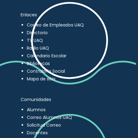
Enlaces
Correo de Empleados UAQ
Directorio
TV UAQ
Radio UAQ
Calendario Escolar
Bibliotecas
Contraloría Social
Mapa de sitio
Comunidades
Alumnos
Correo Alumnos UAQ
Solicitud Correo
Docentes