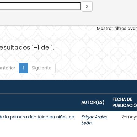
Mostrar filtros av
esultados 1-1 de 1.
Anterior
1
Siguiente
FECHA DE
AUTOR(ES)
PUBLICACI
de la primera dentición en niños de
Edgar Araiza
2-may
León