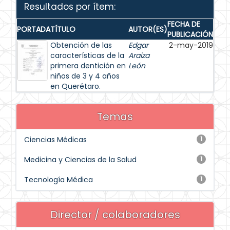
Resultados por ítem:
FECHA DE
PORTADA
TÍTULO
AUTOR(ES)
PUBLICACIÓN
Obtención de las
Edgar
2-may-2019
características de la
Araiza
primera dentición en
León
niños de 3 y 4 años
en Querétaro.
Temas
Ciencias Médicas
1
Medicina y Ciencias de la Salud
1
Tecnología Médica
1
Director / colaboradores