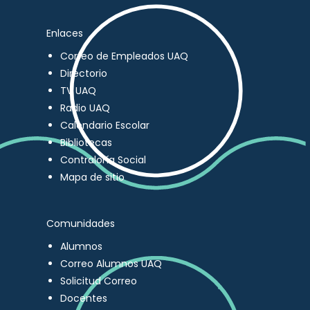
Enlaces
Correo de Empleados UAQ
Directorio
TV UAQ
Radio UAQ
Calendario Escolar
Bibliotecas
Contraloría Social
Mapa de sitio
Comunidades
Alumnos
Correo Alumnos UAQ
Solicitud Correo
Docentes