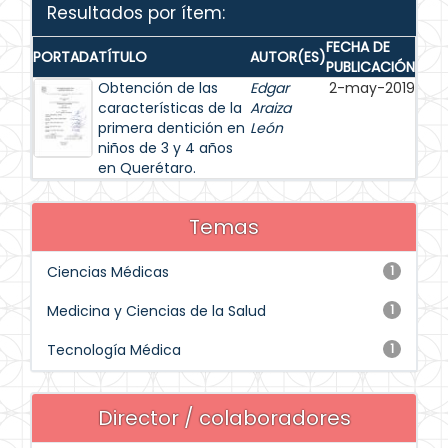
Resultados por ítem:
FECHA DE
PORTADA
TÍTULO
AUTOR(ES)
PUBLICACIÓN
Obtención de las
Edgar
2-may-2019
características de la
Araiza
primera dentición en
León
niños de 3 y 4 años
en Querétaro.
Temas
Ciencias Médicas
1
Medicina y Ciencias de la Salud
1
Tecnología Médica
1
Director / colaboradores