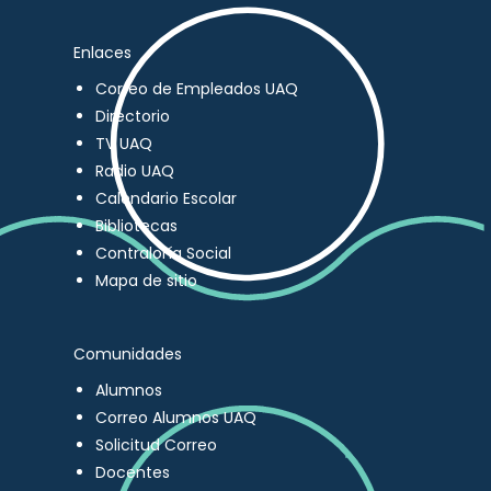
Enlaces
Correo de Empleados UAQ
Directorio
TV UAQ
Radio UAQ
Calendario Escolar
Bibliotecas
Contraloría Social
Mapa de sitio
Comunidades
Alumnos
Correo Alumnos UAQ
Solicitud Correo
Docentes