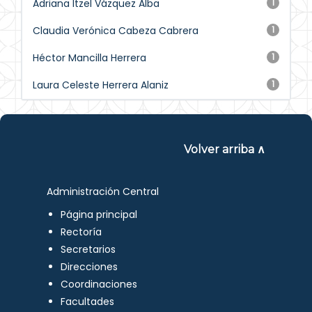
Adriana Itzel Vázquez Alba
1
Claudia Verónica Cabeza Cabrera
1
Héctor Mancilla Herrera
1
Laura Celeste Herrera Alaniz
1
Volver arriba ∧
Administración Central
Página principal
Rectoría
Secretarios
Direcciones
Coordinaciones
Facultades