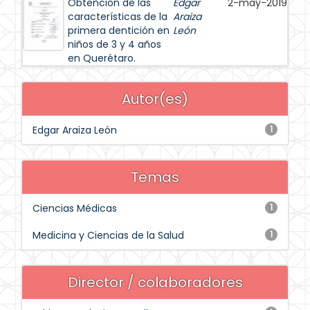
Obtención de las
Edgar
2-may-2019
características de la
Araiza
primera dentición en
León
niños de 3 y 4 años
en Querétaro.
Autor(es)
Edgar Araiza León
1
Temas
Ciencias Médicas
1
Medicina y Ciencias de la Salud
1
Director / colaboradores