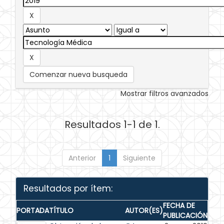
Comenzar nueva busqueda
Mostrar filtros avanzados
Resultados 1-1 de 1.
Anterior
1
Siguiente
Resultados por ítem:
FECHA DE
PORTADA
TÍTULO
AUTOR(ES)
PUBLICACIÓN