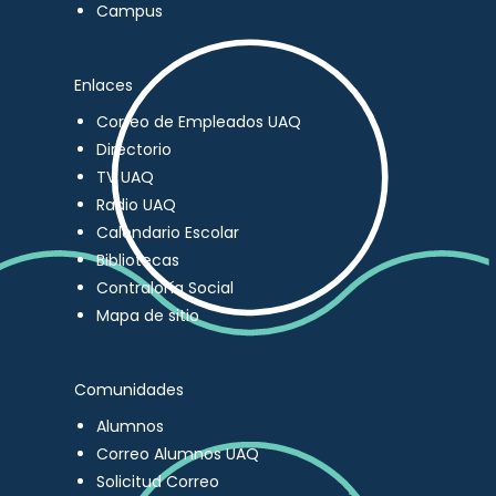
Campus
Enlaces
Correo de Empleados UAQ
Directorio
TV UAQ
Radio UAQ
Calendario Escolar
Bibliotecas
Contraloría Social
Mapa de sitio
Comunidades
Alumnos
Correo Alumnos UAQ
Solicitud Correo