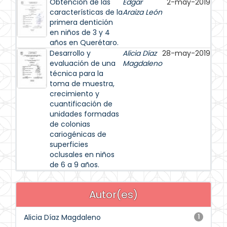
Obtención de las
Edgar
2-may-2019
características de la
Araiza León
primera dentición
en niños de 3 y 4
años en Querétaro.
Desarrollo y
Alicia Díaz
28-may-2019
evaluación de una
Magdaleno
técnica para la
toma de muestra,
crecimiento y
cuantificación de
unidades formadas
de colonias
cariogénicas de
superficies
oclusales en niños
de 6 a 9 años.
Autor(es)
Alicia Díaz Magdaleno
1