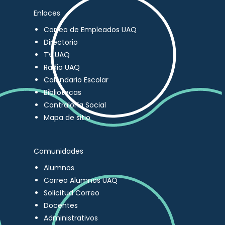
Enlaces
Correo de Empleados UAQ
Directorio
TV UAQ
Radio UAQ
Calendario Escolar
Bibliotecas
Contraloría Social
Mapa de sitio
Comunidades
Alumnos
Correo Alumnos UAQ
Solicitud Correo
Docentes
Administrativos