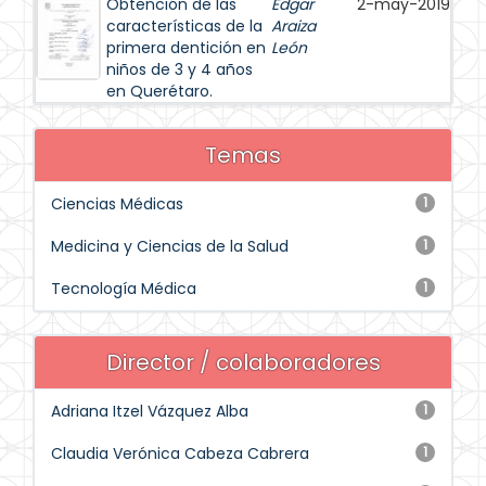
Obtención de las
Edgar
2-may-2019
características de la
Araiza
primera dentición en
León
niños de 3 y 4 años
en Querétaro.
Temas
Ciencias Médicas
1
Medicina y Ciencias de la Salud
1
Tecnología Médica
1
Director / colaboradores
Adriana Itzel Vázquez Alba
1
Claudia Verónica Cabeza Cabrera
1