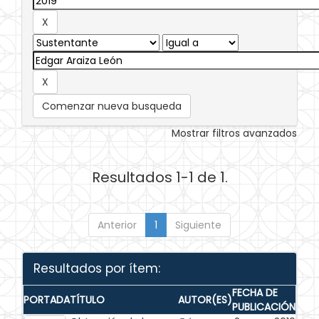
Comenzar nueva busqueda
Mostrar filtros avanzados
Resultados 1-1 de 1.
Anterior
1
Siguiente
Resultados por ítem:
FECHA DE
PORTADA
TÍTULO
AUTOR(ES)
PUBLICACIÓN