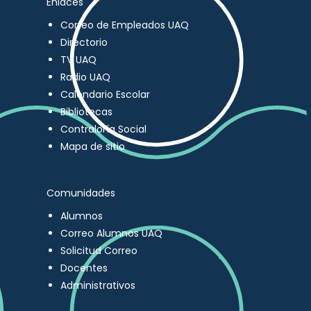
Enlaces
Correo de Empleados UAQ
Directorio
TV UAQ
Radio UAQ
Calendario Escolar
Bibliotecas
Contraloría Social
Mapa de sitio
Comunidades
Alumnos
Correo Alumnos UAQ
Solicitud Correo
Docentes
Administrativos