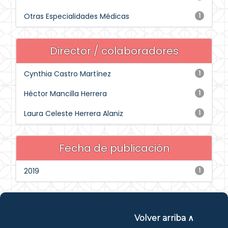
Otras Especialidades Médicas
1
Director / colaboradores
Cynthia Castro Martínez
1
Héctor Mancilla Herrera
1
Laura Celeste Herrera Alaniz
1
Fecha de publicación
2019
1
Volver arriba ∧