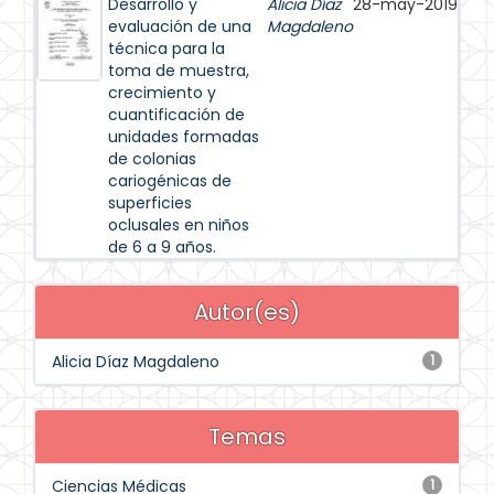
Desarrollo y
Alicia Díaz
28-may-2019
evaluación de una
Magdaleno
técnica para la
toma de muestra,
crecimiento y
cuantificación de
unidades formadas
de colonias
cariogénicas de
superficies
oclusales en niños
de 6 a 9 años.
Autor(es)
Alicia Díaz Magdaleno
1
Temas
Ciencias Médicas
1