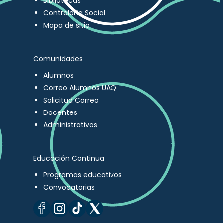
Bibliotecas
Contraloría Social
Mapa de sitio
Comunidades
Alumnos
Correo Alumnos UAQ
Solicitud Correo
Docentes
Administrativos
Educación Continua
Programas educativos
Convocatorias