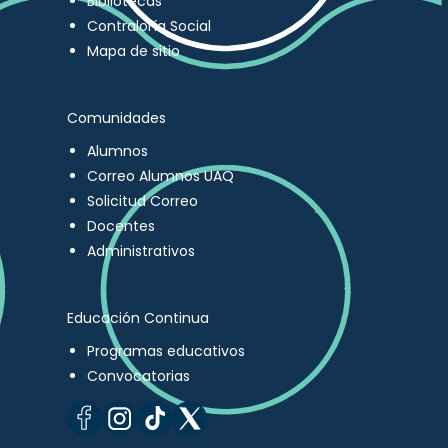
Bibliotecas
Contraloría Social
Mapa de sitio
Comunidades
Alumnos
Correo Alumnos UAQ
Solicitud Correo
Docentes
Administrativos
Educación Continua
Programas educativos
Convocatorias