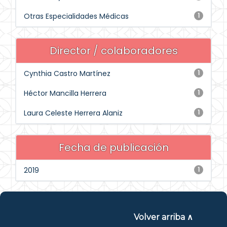
Otras Especialidades Médicas
1
Director / colaboradores
Cynthia Castro Martínez
1
Héctor Mancilla Herrera
1
Laura Celeste Herrera Alaniz
1
Fecha de publicación
2019
1
Volver arriba ∧