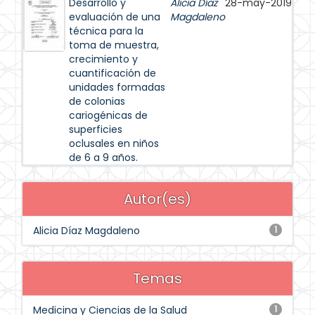
Desarrollo y
Alicia Díaz
28-may-2019
evaluación de una
Magdaleno
técnica para la
toma de muestra,
crecimiento y
cuantificación de
unidades formadas
de colonias
cariogénicas de
superficies
oclusales en niños
de 6 a 9 años.
Autor(es)
Alicia Díaz Magdaleno
1
Temas
Medicina y Ciencias de la Salud
1