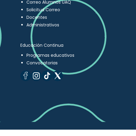
Correo Alumnos UAQ
Solicitud Correo
Docentes
Administrativos
Educación Continua
Programas educativos
Convocatorias