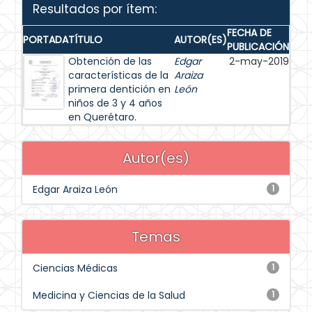
Resultados por ítem:
FECHA DE
PORTADA
TÍTULO
AUTOR(ES)
PUBLICACIÓN
Obtención de las
Edgar
2-may-2019
características de la
Araiza
primera dentición en
León
niños de 3 y 4 años
en Querétaro.
Autor(es)
Edgar Araiza León
1
Temas
Ciencias Médicas
1
Medicina y Ciencias de la Salud
1