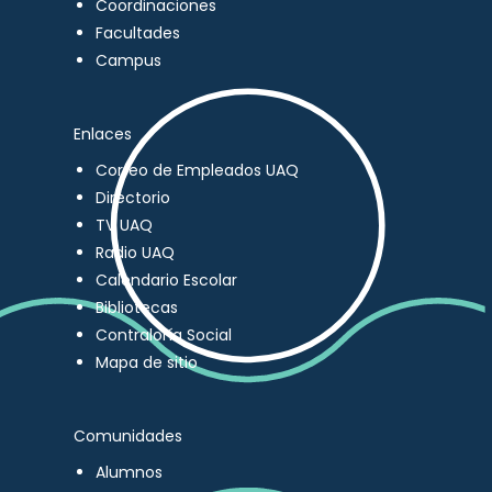
Coordinaciones
Facultades
Campus
Enlaces
Correo de Empleados UAQ
Directorio
TV UAQ
Radio UAQ
Calendario Escolar
Bibliotecas
Contraloría Social
Mapa de sitio
Comunidades
Alumnos