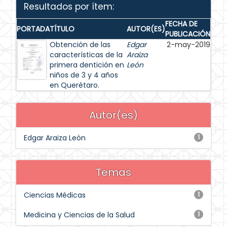
Resultados por ítem:
FECHA DE
PORTADA
TÍTULO
AUTOR(ES)
PUBLICACIÓN
Obtención de las
Edgar
2-may-2019
características de la
Araiza
primera dentición en
León
niños de 3 y 4 años
en Querétaro.
Autor(es)
Edgar Araiza León
1
Temas
Ciencias Médicas
1
Medicina y Ciencias de la Salud
1