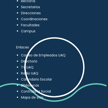
Rectoría
Secretarios
Direcciones
Coordinaciones
Facultades
Campus
Enlaces
Correo de Empleados UAQ
Directorio
TV UAQ
Radio UAQ
Calendario Escolar
Bibliotecas
Contraloría Social
Mapa de sitio