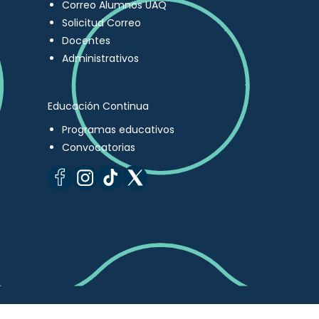
Correo Alumnos UAQ
Solicitud Correo
Docentes
Administrativos
Educación Continua
Programas educativos
Convocatorias