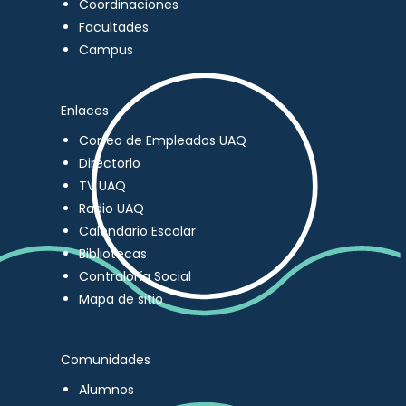
Coordinaciones
Facultades
Campus
Enlaces
Correo de Empleados UAQ
Directorio
TV UAQ
Radio UAQ
Calendario Escolar
Bibliotecas
Contraloría Social
Mapa de sitio
Comunidades
Alumnos