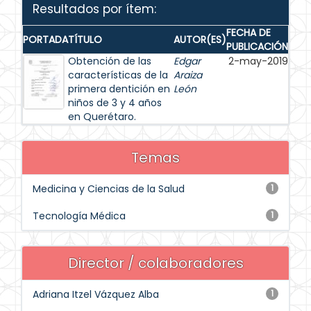
Resultados por ítem:
FECHA DE
PORTADA
TÍTULO
AUTOR(ES)
PUBLICACIÓN
Obtención de las
Edgar
2-may-2019
características de la
Araiza
primera dentición en
León
niños de 3 y 4 años
en Querétaro.
Temas
Medicina y Ciencias de la Salud
1
Tecnología Médica
1
Director / colaboradores
Adriana Itzel Vázquez Alba
1