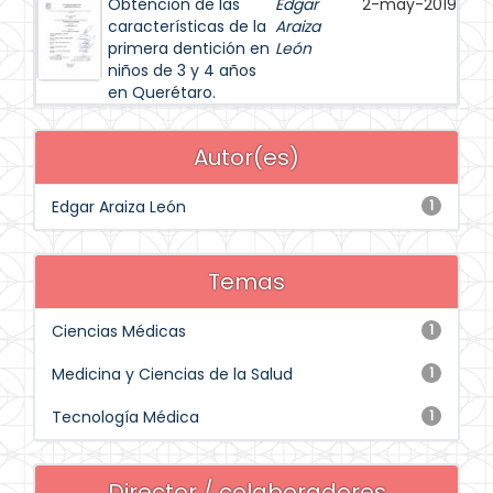
Obtención de las
Edgar
2-may-2019
características de la
Araiza
primera dentición en
León
niños de 3 y 4 años
en Querétaro.
Autor(es)
Edgar Araiza León
1
Temas
Ciencias Médicas
1
Medicina y Ciencias de la Salud
1
Tecnología Médica
1
Director / colaboradores