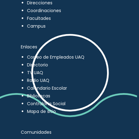
Direcciones
Coordinaciones
Facultades
Campus
Enlaces
Correo de Empleados UAQ
Directorio
TV UAQ
Radio UAQ
Calendario Escolar
Bibliotecas
Contraloría Social
Mapa de sitio
Comunidades