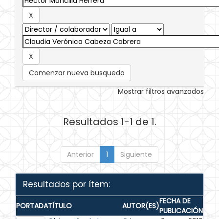
Comenzar nueva busqueda
Mostrar filtros avanzados
Resultados 1-1 de 1.
Anterior
1
Siguiente
Resultados por ítem:
FECHA DE
PORTADA
TÍTULO
AUTOR(ES)
PUBLICACIÓN