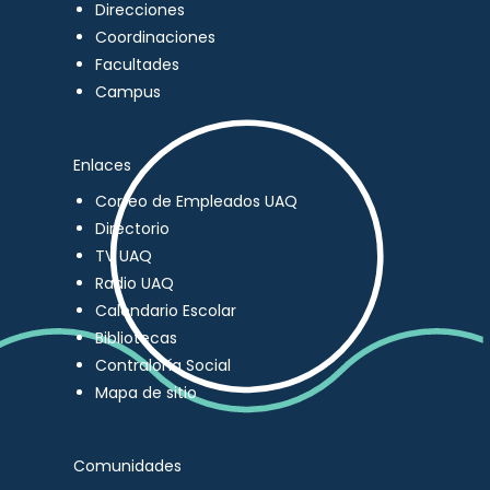
Direcciones
Coordinaciones
Facultades
Campus
Enlaces
Correo de Empleados UAQ
Directorio
TV UAQ
Radio UAQ
Calendario Escolar
Bibliotecas
Contraloría Social
Mapa de sitio
Comunidades