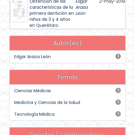
Obtención de las
Edgar
2-may-2019
características de la
Araiza
primera dentición en
León
niños de 3 y 4 años
en Querétaro.
Autor(es)
Edgar Araiza León
1
Temas
Ciencias Médicas
1
Medicina y Ciencias de la Salud
1
Tecnología Médica
1
Director / colaboradores