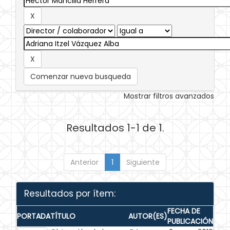
Comenzar nueva busqueda
Mostrar filtros avanzados
Resultados 1-1 de 1.
Anterior
1
Siguiente
Resultados por ítem:
FECHA DE
PORTADA
TÍTULO
AUTOR(ES)
PUBLICACIÓN