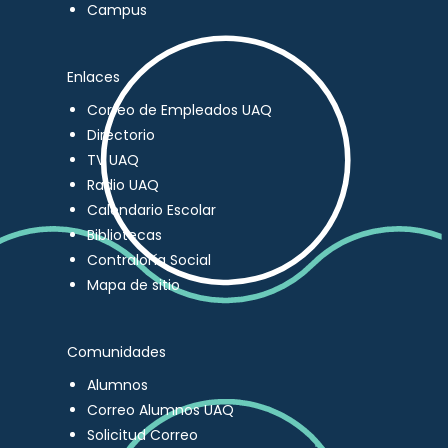
Campus
Enlaces
Correo de Empleados UAQ
Directorio
TV UAQ
Radio UAQ
Calendario Escolar
Bibliotecas
Contraloría Social
Mapa de sitio
Comunidades
Alumnos
Correo Alumnos UAQ
Solicitud Correo