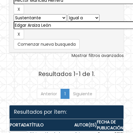
Comenzar nueva busqueda
Mostrar filtros avanzados
Resultados 1-1 de 1.
Anterior
1
Siguiente
Resultados por ítem:
FECHA DE
PORTADA
TÍTULO
AUTOR(ES)
PUBLICACIÓN