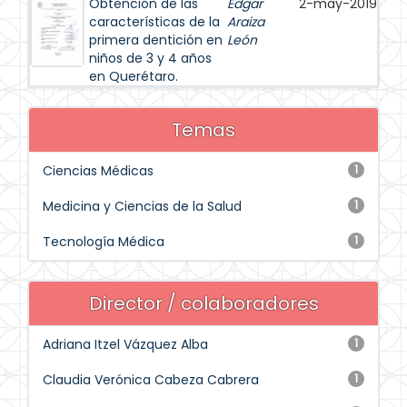
Obtención de las
Edgar
2-may-2019
características de la
Araiza
primera dentición en
León
niños de 3 y 4 años
en Querétaro.
Temas
Ciencias Médicas
1
Medicina y Ciencias de la Salud
1
Tecnología Médica
1
Director / colaboradores
Adriana Itzel Vázquez Alba
1
Claudia Verónica Cabeza Cabrera
1