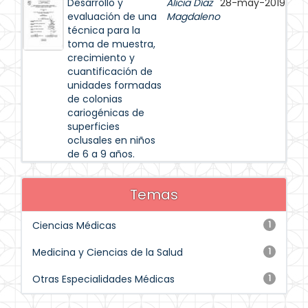
Desarrollo y
Alicia Díaz
28-may-2019
evaluación de una
Magdaleno
técnica para la
toma de muestra,
crecimiento y
cuantificación de
unidades formadas
de colonias
cariogénicas de
superficies
oclusales en niños
de 6 a 9 años.
Temas
Ciencias Médicas
1
Medicina y Ciencias de la Salud
1
Otras Especialidades Médicas
1