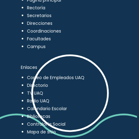
Página principal
Rectoría
Secretarios
Direcciones
Coordinaciones
Facultades
Campus
Enlaces
Correo de Empleados UAQ
Directorio
TV UAQ
Radio UAQ
Calendario Escolar
Bibliotecas
Contraloría Social
Mapa de sitio