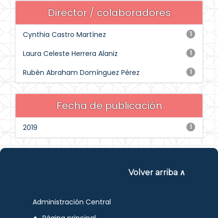
Director / colaboradores
Cynthia Castro Martínez
1
Laura Celeste Herrera Alaniz
1
Rubén Abraham Domínguez Pérez
1
Fecha de publicación
2019
1
Volver arriba ∧
Administración Central