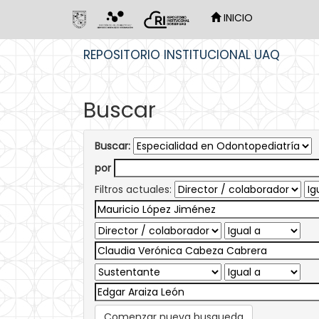
INICIO
Skip
REPOSITORIO INSTITUCIONAL UAQ
navigation
Buscar
Buscar:
por
Filtros actuales:
Comenzar nueva busqueda