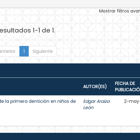
Mostrar filtros av
esultados 1-1 de 1.
Anterior
1
Siguiente
FECHA DE
AUTOR(ES)
PUBLICACI
de la primera dentición en niños de
Edgar Araiza
2-may
León