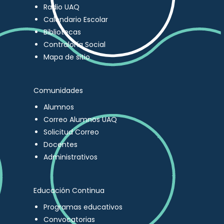
Radio UAQ
Calendario Escolar
Bibliotecas
Contraloría Social
Mapa de sitio
Comunidades
Alumnos
Correo Alumnos UAQ
Solicitud Correo
Docentes
Administrativos
Educación Continua
Programas educativos
Convocatorias