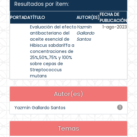
Resultados por ítem:
FECHA DE
PORTADA
TÍTULO
AUTOR(ES)
PUBLICACIÓN
Evaluación del efecto
Yazmín
1-ago-2023
antibacteriano del
Gallardo
aceite esencial de
Santos
Hibiscus sabdariffa a
concentraciones de
25%,50%,75% y 100%
sobre cepas de
Streptococcus
mutans
Autor(es)
Yazmín Gallardo Santos
1
Temas