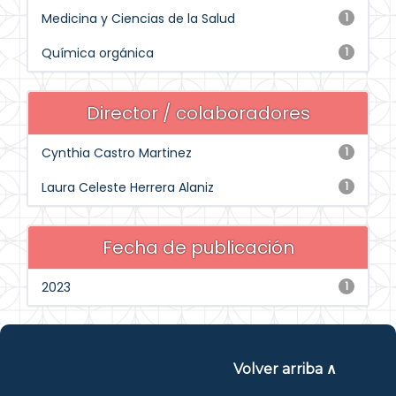
Medicina y Ciencias de la Salud
1
Química orgánica
1
Director / colaboradores
Cynthia Castro Martinez
1
Laura Celeste Herrera Alaniz
1
Fecha de publicación
2023
1
Volver arriba ∧