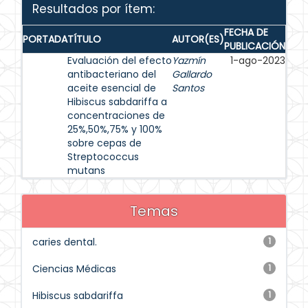
Resultados por ítem:
FECHA DE
PORTADA
TÍTULO
AUTOR(ES)
PUBLICACIÓN
Evaluación del efecto
Yazmín
1-ago-2023
antibacteriano del
Gallardo
aceite esencial de
Santos
Hibiscus sabdariffa a
concentraciones de
25%,50%,75% y 100%
sobre cepas de
Streptococcus
mutans
Temas
caries dental.
1
Ciencias Médicas
1
Hibiscus sabdariffa
1