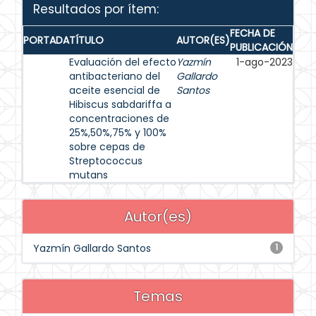
Resultados por ítem:
FECHA DE
PORTADA
TÍTULO
AUTOR(ES)
PUBLICACIÓN
Evaluación del efecto
Yazmín
1-ago-2023
antibacteriano del
Gallardo
aceite esencial de
Santos
Hibiscus sabdariffa a
concentraciones de
25%,50%,75% y 100%
sobre cepas de
Streptococcus
mutans
Autor(es)
Yazmín Gallardo Santos
1
Temas