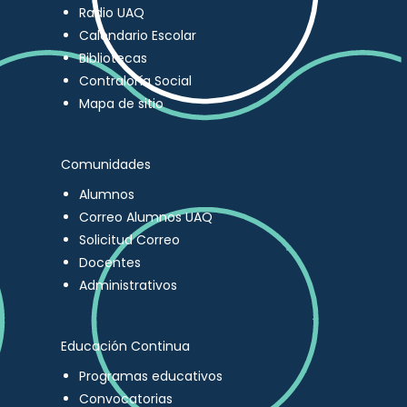
Radio UAQ
Calendario Escolar
Bibliotecas
Contraloría Social
Mapa de sitio
Comunidades
Alumnos
Correo Alumnos UAQ
Solicitud Correo
Docentes
Administrativos
Educación Continua
Programas educativos
Convocatorias