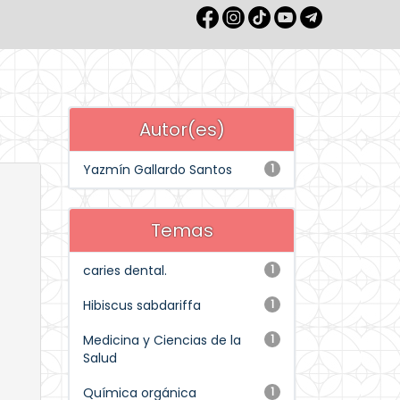
Autor(es)
Yazmín Gallardo Santos
1
Temas
caries dental.
1
Hibiscus sabdariffa
1
Medicina y Ciencias de la
1
Salud
Química orgánica
1