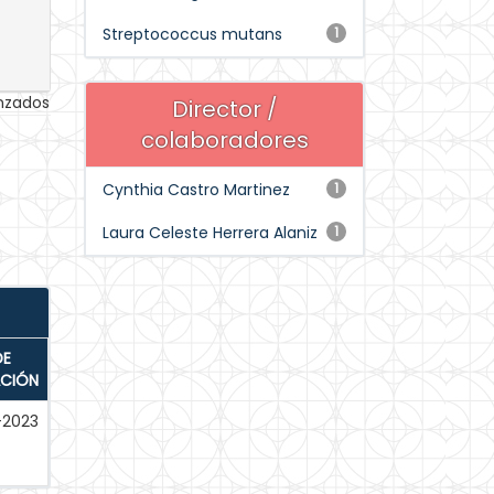
Streptococcus mutans
1
anzados
Director /
colaboradores
Cynthia Castro Martinez
1
Laura Celeste Herrera Alaniz
1
DE
ACIÓN
-2023