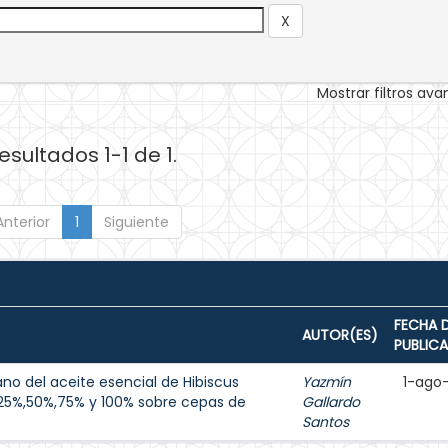
Mostrar filtros av
esultados 1-1 de 1.
Anterior
1
Siguiente
FECHA 
AUTOR(ES)
PUBLIC
no del aceite esencial de Hibiscus
Yazmín
1-ago
25%,50%,75% y 100% sobre cepas de
Gallardo
Santos