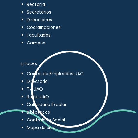
Rectoría
Secretarios
Direcciones
Coordinaciones
Facultades
Campus
Enlaces
Correo de Empleados UAQ
Directorio
TV UAQ
Radio UAQ
Calendario Escolar
Bibliotecas
Contraloría Social
Mapa de sitio