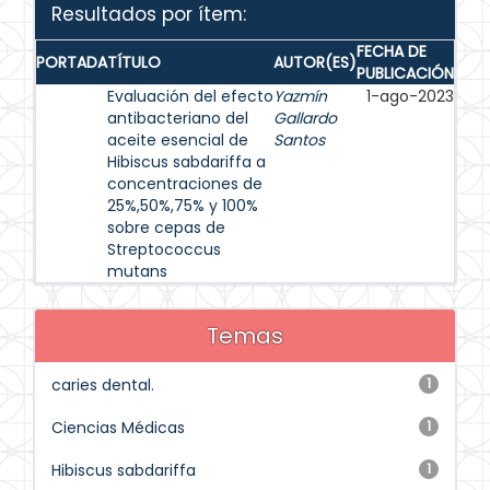
Resultados por ítem:
FECHA DE
PORTADA
TÍTULO
AUTOR(ES)
PUBLICACIÓN
Evaluación del efecto
Yazmín
1-ago-2023
antibacteriano del
Gallardo
aceite esencial de
Santos
Hibiscus sabdariffa a
concentraciones de
25%,50%,75% y 100%
sobre cepas de
Streptococcus
mutans
Temas
caries dental.
1
Ciencias Médicas
1
Hibiscus sabdariffa
1