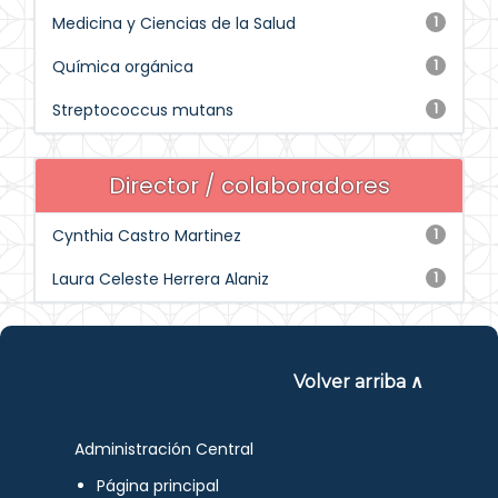
Medicina y Ciencias de la Salud
1
Química orgánica
1
Streptococcus mutans
1
Director / colaboradores
Cynthia Castro Martinez
1
Laura Celeste Herrera Alaniz
1
Volver arriba ∧
Administración Central
Página principal