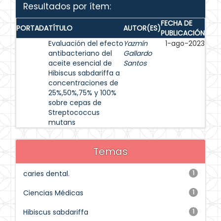
Resultados por ítem:
FECHA DE
PORTADA
TÍTULO
AUTOR(ES)
PUBLICACIÓN
Evaluación del efecto
Yazmín
1-ago-2023
antibacteriano del
Gallardo
aceite esencial de
Santos
Hibiscus sabdariffa a
concentraciones de
25%,50%,75% y 100%
sobre cepas de
Streptococcus
mutans
Temas
caries dental.
1
Ciencias Médicas
1
Hibiscus sabdariffa
1