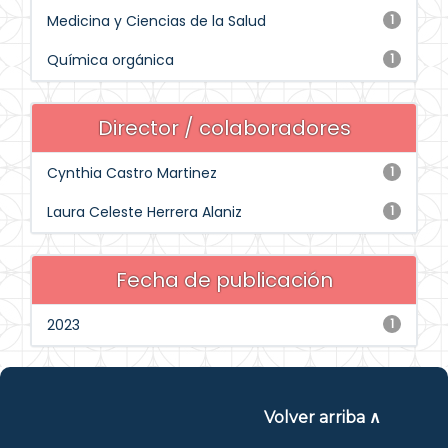
Medicina y Ciencias de la Salud
1
Química orgánica
1
Director / colaboradores
Cynthia Castro Martinez
1
Laura Celeste Herrera Alaniz
1
Fecha de publicación
2023
1
Volver arriba ∧