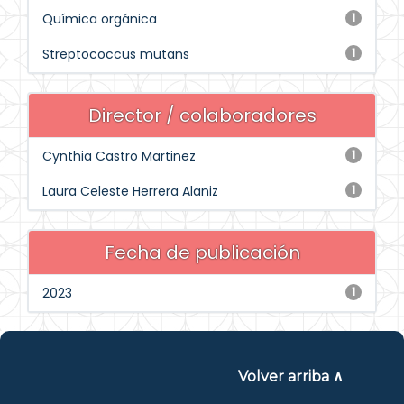
Química orgánica
1
Streptococcus mutans
1
Director / colaboradores
Cynthia Castro Martinez
1
Laura Celeste Herrera Alaniz
1
Fecha de publicación
2023
1
Volver arriba ∧