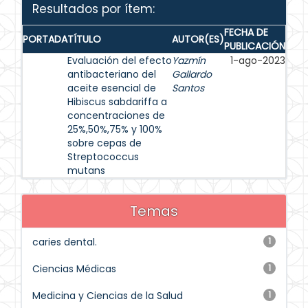
Resultados por ítem:
FECHA DE
PORTADA
TÍTULO
AUTOR(ES)
PUBLICACIÓN
Evaluación del efecto
Yazmín
1-ago-2023
antibacteriano del
Gallardo
aceite esencial de
Santos
Hibiscus sabdariffa a
concentraciones de
25%,50%,75% y 100%
sobre cepas de
Streptococcus
mutans
Temas
caries dental.
1
Ciencias Médicas
1
Medicina y Ciencias de la Salud
1