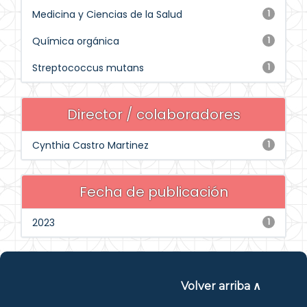
Medicina y Ciencias de la Salud
1
Química orgánica
1
Streptococcus mutans
1
Director / colaboradores
Cynthia Castro Martinez
1
Fecha de publicación
2023
1
Volver arriba ∧