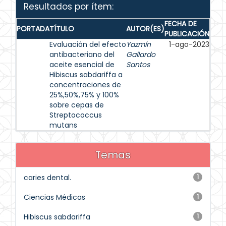
Resultados por ítem:
FECHA DE
PORTADA
TÍTULO
AUTOR(ES)
PUBLICACIÓN
Evaluación del efecto
Yazmín
1-ago-2023
antibacteriano del
Gallardo
aceite esencial de
Santos
Hibiscus sabdariffa a
concentraciones de
25%,50%,75% y 100%
sobre cepas de
Streptococcus
mutans
Temas
caries dental.
1
Ciencias Médicas
1
Hibiscus sabdariffa
1