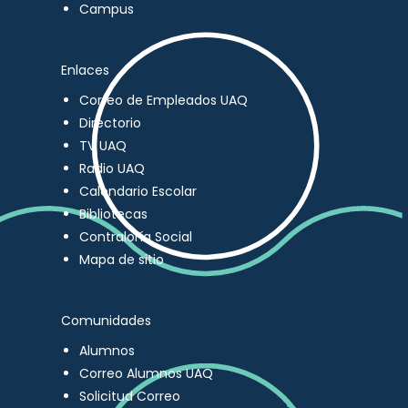
Campus
Enlaces
Correo de Empleados UAQ
Directorio
TV UAQ
Radio UAQ
Calendario Escolar
Bibliotecas
Contraloría Social
Mapa de sitio
Comunidades
Alumnos
Correo Alumnos UAQ
Solicitud Correo