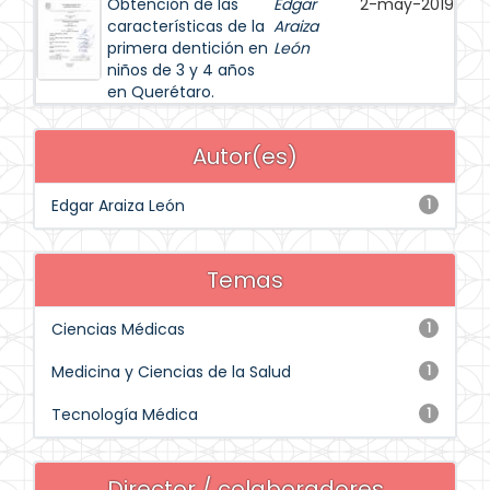
Obtención de las
Edgar
2-may-2019
características de la
Araiza
primera dentición en
León
niños de 3 y 4 años
en Querétaro.
Autor(es)
Edgar Araiza León
1
Temas
Ciencias Médicas
1
Medicina y Ciencias de la Salud
1
Tecnología Médica
1
Director / colaboradores