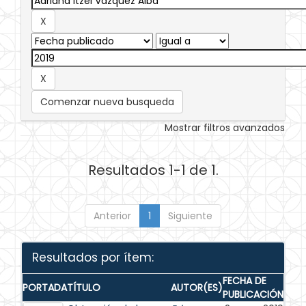
Comenzar nueva busqueda
Mostrar filtros avanzados
Resultados 1-1 de 1.
Anterior
1
Siguiente
Resultados por ítem:
FECHA DE
PORTADA
TÍTULO
AUTOR(ES)
PUBLICACIÓN