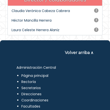
Claudia Verónica Cabeza Cabrera
1
Héctor Mancilla Herrera
1
Laura Celeste Herrera Alaniz
1
Volver arriba ∧
Administración Central
Página principal
Rectoría
Secretarios
Direcciones
Coordinaciones
Facultades