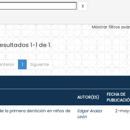
Mostrar filtros av
esultados 1-1 de 1.
Anterior
1
Siguiente
FECHA DE
AUTOR(ES)
PUBLICACI
de la primera dentición en niños de
Edgar Araiza
2-may
León