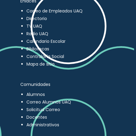
Enlaces
Correo de Empleados UAQ
Directorio
TV UAQ
Radio UAQ
Calendario Escolar
Bibliotecas
Contraloría Social
Mapa de sitio
Comunidades
Alumnos
Correo Alumnos UAQ
Solicitud Correo
Docentes
Administrativos