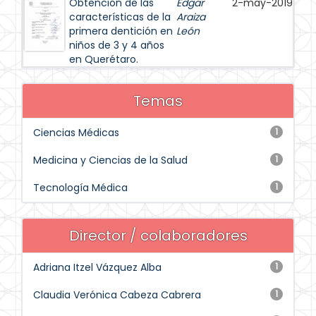
Obtención de las
Edgar
2-may-2019
características de la
Araiza
primera dentición en
León
niños de 3 y 4 años
en Querétaro.
Temas
Ciencias Médicas
1
Medicina y Ciencias de la Salud
1
Tecnología Médica
1
Director / colaboradores
Adriana Itzel Vázquez Alba
1
Claudia Verónica Cabeza Cabrera
1