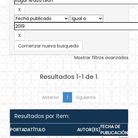
Comenzar nueva busqueda
Mostrar filtros avanzados
Resultados 1-1 de 1.
Anterior
1
Siguiente
Resultados por ítem:
FECHA DE
PORTADA
TÍTULO
AUTOR(ES)
PUBLICACIÓN