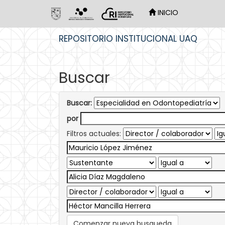
INICIO
Skip
REPOSITORIO INSTITUCIONAL UAQ
navigation
Buscar
Buscar:
por
Filtros actuales:
Comenzar nueva busqueda