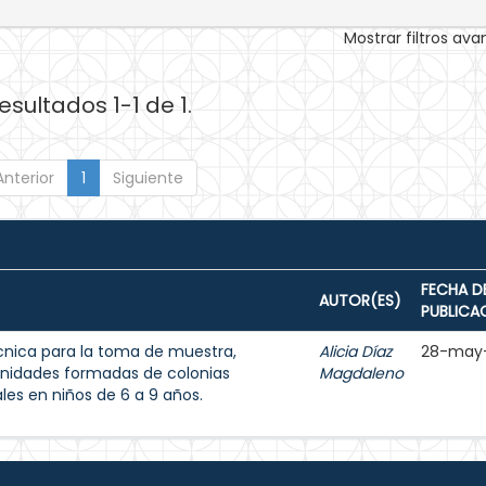
Mostrar filtros av
esultados 1-1 de 1.
Anterior
1
Siguiente
FECHA D
AUTOR(ES)
PUBLICA
écnica para la toma de muestra,
Alicia Díaz
28-may
unidades formadas de colonias
Magdaleno
les en niños de 6 a 9 años.