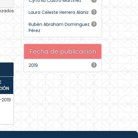
Cynthia Castro Martínez
anzados
Laura Celeste Herrera Alaniz
1
Rubén Abraham Domínguez
1
Pérez
Fecha de publicación
2019
1
E
CIÓN
-2019