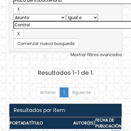
Comenzar nueva busqueda
Mostrar filtros avanzados
Resultados 1-1 de 1.
Anterior
1
Siguiente
Resultados por ítem:
FECHA DE
PORTADA
TÍTULO
AUTOR(ES)
PUBLICACIÓN