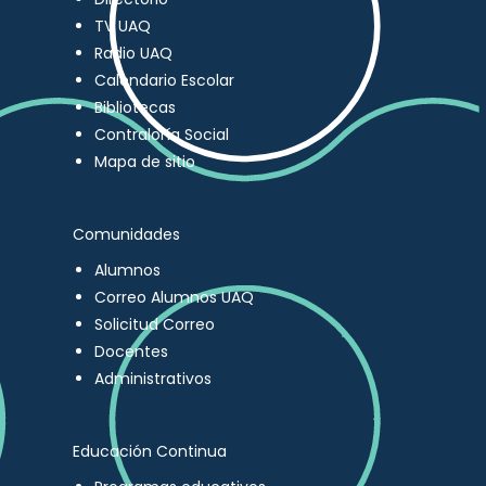
TV UAQ
Radio UAQ
Calendario Escolar
Bibliotecas
Contraloría Social
Mapa de sitio
Comunidades
Alumnos
Correo Alumnos UAQ
Solicitud Correo
Docentes
Administrativos
Educación Continua