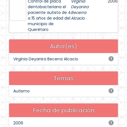
Control de placa
Virginia
2006
dentobacteriana el
Deyanira
paciente autista de 4
Becerra
a 15 años de edad del
Alcacio
municipio de
Querétaro
Autor(es)
Virginia Deyanira Becerra Alcacio
1
Temas
Autismo
1
Fecha de publicación
2006
1