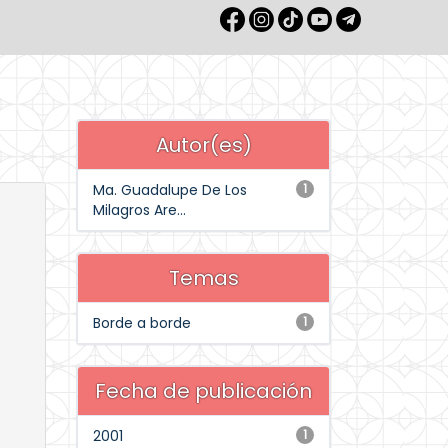
Autor(es)
Ma. Guadalupe De Los
1
Milagros Are...
Temas
Borde a borde
1
Fecha de publicación
2001
1