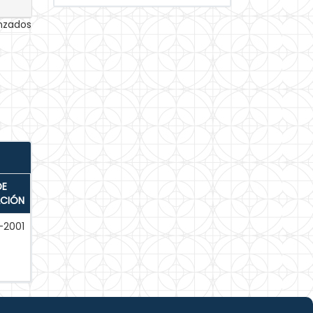
anzados
DE
ACIÓN
-2001